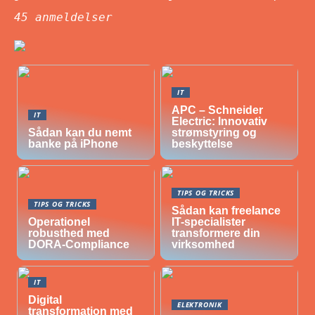
45
anmeldelser
IT
APC – Schneider
IT
Electric: Innovativ
Sådan kan du nemt
strømstyring og
banke på iPhone
beskyttelse
TIPS OG TRICKS
TIPS OG TRICKS
Sådan kan freelance
Operationel
IT-specialister
robusthed med
transformere din
DORA-Compliance
virksomhed
IT
Digital
ELEKTRONIK
transformation med