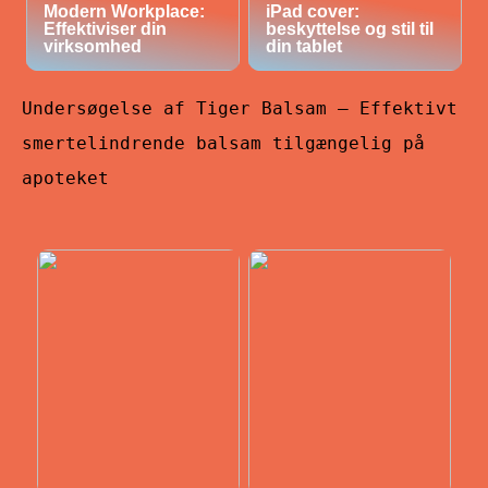
Modern Workplace:
iPad cover:
Effektiviser din
beskyttelse og stil til
virksomhed
din tablet
Undersøgelse af Tiger Balsam – Effektivt
smertelindrende balsam tilgængelig på
apoteket