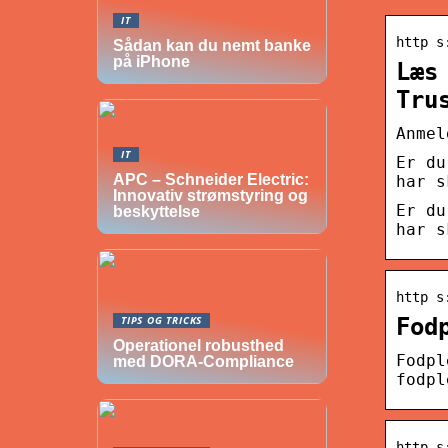
IT
http s
Sådan kan du nemt banke
på iPhone
Læs
Tru
Anmel
IT
Er du
APC – Schneider Electric:
har s
Innovativ strømstyring og
Er du
beskyttelse
har s
http s
Fod
TIPS OG TRICKS
Operationel robusthed
Fodpl
med DORA-Compliance
fodpl
http s