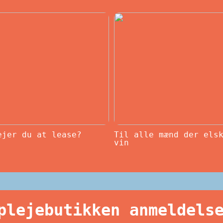
ejer du at lease?
Til alle mænd der els
vin
plejebutikken anmeldels