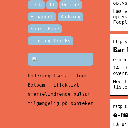
oplys
Tech
IT
Online
Læs v
oplys
E-handel
Kodning
Fodpl
Smart Home
Tips og tricks
http s
Bar
e-mær
14. d
overr
Undersøgelse af Tiger
Med t
Balsam – Effektivt
liste
smertelindrende balsam
tilgængelig på apoteket
http s
e-m
Få di