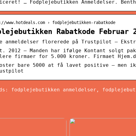
iceret! … Fodplejebutikken Anmeldelser. Benth
://www.hotdeals.com › fodplejebutikken-rabatkode
plejebutikken Rabatkode Februar 
e anmeldelser florerede på Trustpilot – Ekstr
t. 2012 — Manden har ifølge Kontant solgt pak
lere firmaer for 5.000 kroner. Firmaet Hjem.d
oster bare 5000 at få lavet positive – men ik
ustpilot
ds: fodplejebutikken anmeldelser, fodplejebut