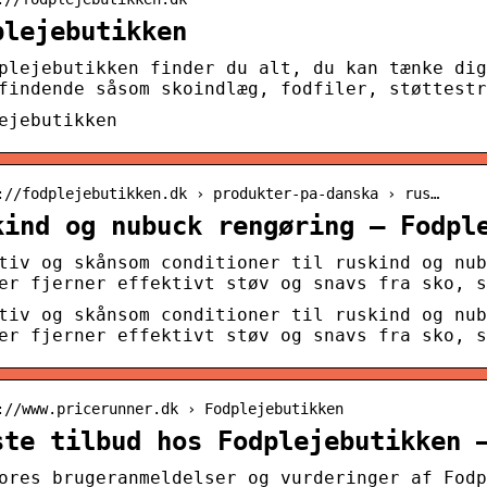
plejebutikken
plejebutikken finder du alt, du kan tænke dig
findende såsom skoindlæg, fodfiler, støttestr
ejebutikken
://fodplejebutikken.dk › produkter-pa-danska › rus…
kind og nubuck rengøring – Fodpl
tiv og skånsom conditioner til ruskind og nub
er fjerner effektivt støv og snavs fra sko, s
tiv og skånsom conditioner til ruskind og nub
er fjerner effektivt støv og snavs fra sko, s
://www.pricerunner.dk › Fodplejebutikken
ste tilbud hos Fodplejebutikken 
ores brugeranmeldelser og vurderinger af Fodp