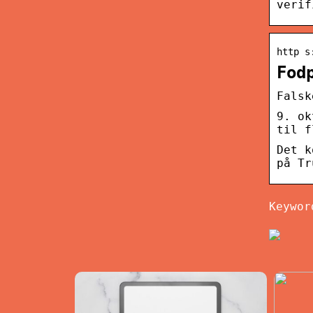
verif
http s
Fod
Falsk
9. ok
til f
Det k
på Tr
Keywor