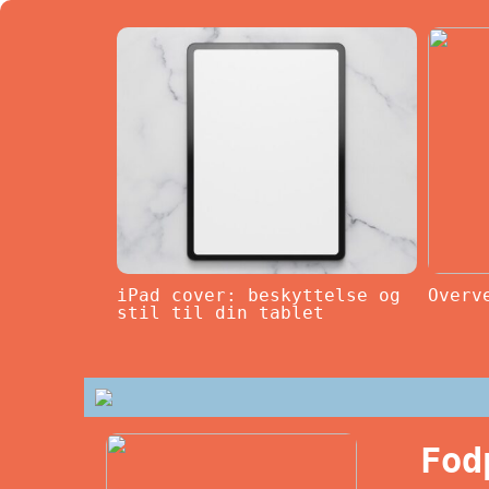
iPad cover: beskyttelse og
Overv
stil til din tablet
Fod