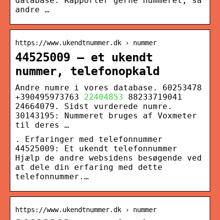
database. Rapportér gerne nummeret, så
andre …
https://www.ukendtnummer.dk › nummer
44525009 – et ukendt
nummer, telefonopkald
Andre numre i vores database. 60253478
+390495973763
22404853
88233719041
24664079. Sidst vurderede numre.
30143195: Nummeret bruges af Voxmeter
til deres …
. Erfaringer med telefonnummer
44525009: Et ukendt telefonnummer
Hjælp de andre websidens besøgende ved
at dele din erfaring med dette
telefonnummer.…
https://www.ukendtnummer.dk › nummer