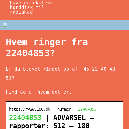
have en ekstern
harddisk til
rådighed
Hvem ringer fra
22404853?
Er du blevet ringet op af +45 22 40 48
53?
Find ud af hvem det er.
https://www.180.dk › nummer ›
22404853
22404853
| ADVARSEL –
rapporter: 512 – 180