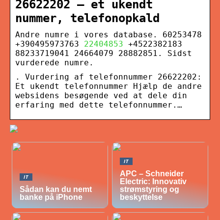
26622202 – et ukendt
nummer, telefonopkald
Andre numre i vores database. 60253478
+390495973763
22404853
+4522382183
88233719041 24664079 28882851. Sidst
vurderede numre.
. Vurdering af telefonnummer 26622202:
Et ukendt telefonnummer Hjælp de andre
websidens besøgende ved at dele din
erfaring med dette telefonnummer.…
IT
APC – Schneider
IT
Electric: Innovativ
Sådan kan du nemt
strømstyring og
banke på iPhone
beskyttelse