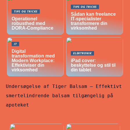
TIPS OG TRICKS
TIPS OG TRICKS
Sådan kan freelance
Operationel
IT-specialister
robusthed med
transformere din
DORA-Compliance
virksomhed
IT
Digital
ELEKTRONIK
transformation med
Modern Workplace:
iPad cover:
Effektiviser din
beskyttelse og stil til
virksomhed
din tablet
Undersøgelse af Tiger Balsam – Effektivt
smertelindrende balsam tilgængelig på
apoteket