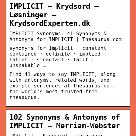
IMPLICIT – Krydsord –
Løsninger –
KrydsordExperten.dk
IMPLICIT Synonyms: 41 Synonyms &
Antonyms for IMPLICIT | Thesaurus.com
synonyms for implicit · constant ·
contained · definite · implied ·
latent · steadfast · tacit ·
unshakable …
Find 41 ways to say IMPLICIT, along
with antonyms, related words, and
example sentences at Thesaurus.com,
the world’s most trusted free
thesaurus.
102 Synonyms & Antonyms of
IMPLICIT – Merriam-Webster
IMPLICIT – Krydsord – Løsninger –