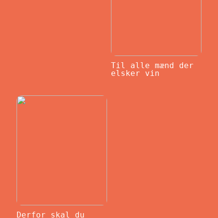
Til alle mænd der
elsker vin
Derfor skal du