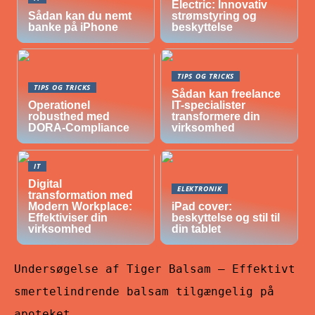
Electric: Innovativ
Sådan kan du nemt
strømstyring og
banke på iPhone
beskyttelse
TIPS OG TRICKS
TIPS OG TRICKS
Sådan kan freelance
Operationel
IT-specialister
robusthed med
transformere din
DORA-Compliance
virksomhed
IT
Digital
ELEKTRONIK
transformation med
Modern Workplace:
iPad cover:
Effektiviser din
beskyttelse og stil til
virksomhed
din tablet
Undersøgelse af Tiger Balsam – Effektivt
smertelindrende balsam tilgængelig på
apoteket