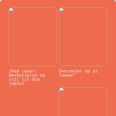
iPad cover:
Overvejer du at
beskyttelse og
lease?
stil til din
tablet