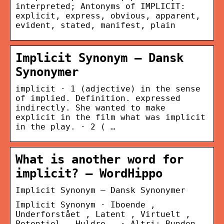
interpreted; Antonyms of IMPLICIT:
explicit, express, obvious, apparent,
evident, stated, manifest, plain
Implicit Synonym – Dansk
Synonymer
implicit · 1 (adjective) in the sense
of implied. Definition. expressed
indirectly. She wanted to make
explicit in the film what was implicit
in the play. · 2 ( …
What is another word for
implicit? – WordHippo
Implicit Synonym – Dansk Synonymer
Implicit Synonym · Iboende ,
Underforstået , Latent , Virtuelt ,
Potentiel , Huldre , · Altri: Bunden ,