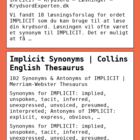
KrydsordExperten.dk
Vi fandt 18 løsningsforslag for ordet
IMPLICIT som du kan bruge til at løse
din krydsord. Løsningen vil ofte været
et synonym til IMPLICIT. Det er muligt
at få …
Implicit Synonyms | Collins
English Thesaurus
102 Synonyms & Antonyms of IMPLICIT |
Merriam-Webster Thesaurus
Synonyms for IMPLICIT: implied,
unspoken, tacit, inferred,
unexpressed, unvoiced, presumed,
interpreted; Antonyms of IMPLICIT:
explicit, express, obvious, …
Synonyms for IMPLICIT: implied,
unspoken, tacit, inferred,
unexpressed, unvoiced, presumed,