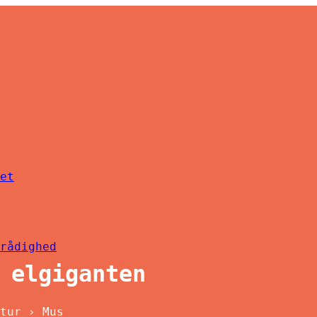
et
rådighed
 elgiganten
tur › Mus