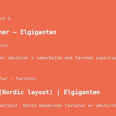
ch G
hør – Elgiganten
ten
er udviklet i samarbejde med førende esports
tur › Tastatur
(Nordic layout) | Elgiganten
astatur. Dette mekaniske tastatur er udstyre