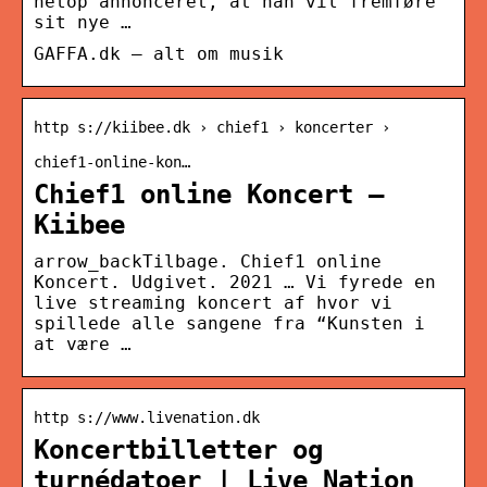
netop annonceret, at han vil fremføre
sit nye …
GAFFA.dk – alt om musik
http s://kiibee.dk › chief1 › koncerter ›
chief1-online-kon…
Chief1 online Koncert –
Kiibee
arrow_backTilbage. Chief1 online
Koncert. Udgivet. 2021 … Vi fyrede en
live streaming koncert af hvor vi
spillede alle sangene fra “Kunsten i
at være …
http s://www.livenation.dk
Koncertbilletter og
turnédatoer | Live Nation