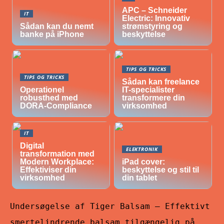
APC – Schneider
IT
Electric: Innovativ
Sådan kan du nemt
strømstyring og
banke på iPhone
beskyttelse
TIPS OG TRICKS
TIPS OG TRICKS
Sådan kan freelance
Operationel
IT-specialister
robusthed med
transformere din
DORA-Compliance
virksomhed
IT
Digital
ELEKTRONIK
transformation med
Modern Workplace:
iPad cover:
Effektiviser din
beskyttelse og stil til
virksomhed
din tablet
Undersøgelse af Tiger Balsam – Effektivt
smertelindrende balsam tilgængelig på