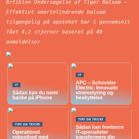
Artiklen Undersøgelse af Tiger Balsam –
Effektivt smertelindrende balsam
tilgængelig på apoteket har i gennemsnit
fået
4.2
stjerner baseret på
40
anmeldelser
IT
APC – Schneider
IT
Electric: Innovativ
Sådan kan du nemt
strømstyring og
banke på iPhone
beskyttelse
TIPS OG TRICKS
TIPS OG TRICKS
Sådan kan freelance
Operationel
IT-specialister
robusthed med
transformere din