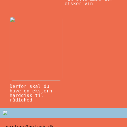
elsker vin
Derfor skal du
have en ekstern
harddisk til
rådighed
partner@netweb.dk