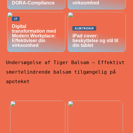
DORA-Compliance
virksomhed
IT
Digital
ELEKTRONIK
transformation med
Modern Workplace:
iPad cover:
Effektiviser din
beskyttelse og stil til
virksomhed
din tablet
Undersøgelse af Tiger Balsam – Effektivt
smertelindrende balsam tilgængelig på
apoteket