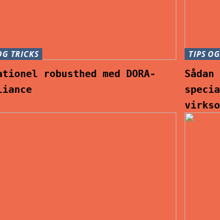
OG TRICKS
TIPS OG
ationel robusthed med DORA-
Sådan
liance
speci
virks