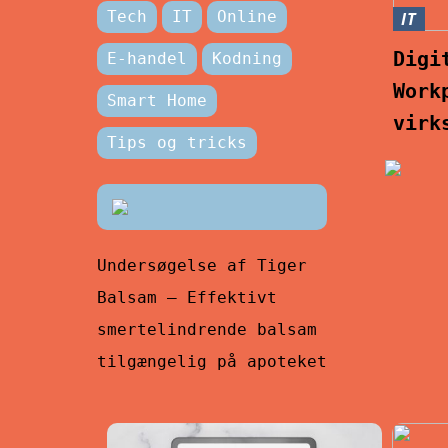
Tech
IT
Online
IT
Digi
E-handel
Kodning
Work
Smart Home
virk
Tips og tricks
Undersøgelse af Tiger
Balsam – Effektivt
smertelindrende balsam
tilgængelig på apoteket