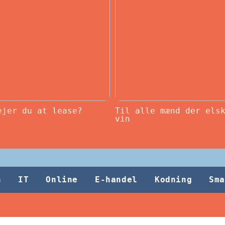
ejer du at lease?
Til alle mænd der els
vin
h
IT
Online
E-handel
Kodning
Sma