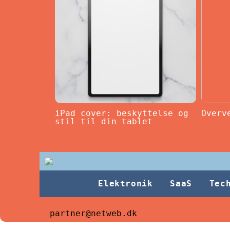
iPad cover: beskyttelse og
Overv
stil til din tablet
Elektronik
SaaS
Tec
partner@netweb.dk