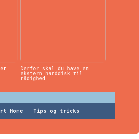
ker
Derfor skal du have en
ekstern harddisk til
rådighed
rt Home
Tips og tricks