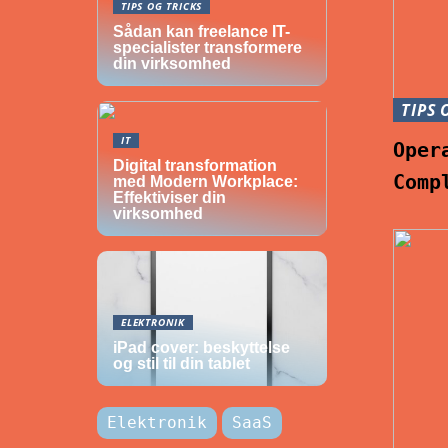
TIPS OG TRICKS
Sådan kan freelance IT-
specialister transformere
din virksomhed
TIPS 
IT
Oper
Digital transformation
Comp
med Modern Workplace:
Effektiviser din
virksomhed
ELEKTRONIK
iPad cover: beskyttelse
og stil til din tablet
Elektronik
SaaS