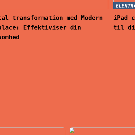
ELEKTR
tal transformation med Modern
iPad 
place: Effektiviser din
til d
somhed