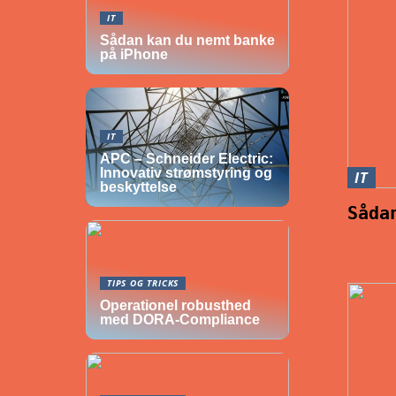
IT
Sådan kan du nemt banke
på iPhone
IT
APC – Schneider Electric:
Innovativ strømstyring og
IT
beskyttelse
Såda
TIPS OG TRICKS
Operationel robusthed
med DORA-Compliance