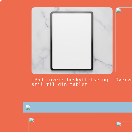
iPad cover: beskyttelse og
Overv
stil til din tablet