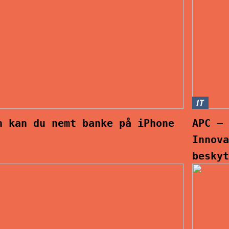
IT
n kan du nemt banke på iPhone
APC –
Innov
besky